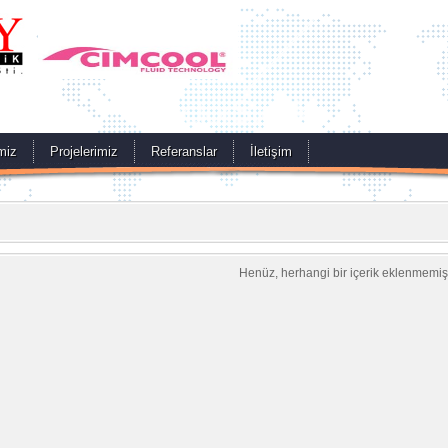
miz
Projelerimiz
Referanslar
İletişim
Henüz, herhangi bir içerik eklenmemişt