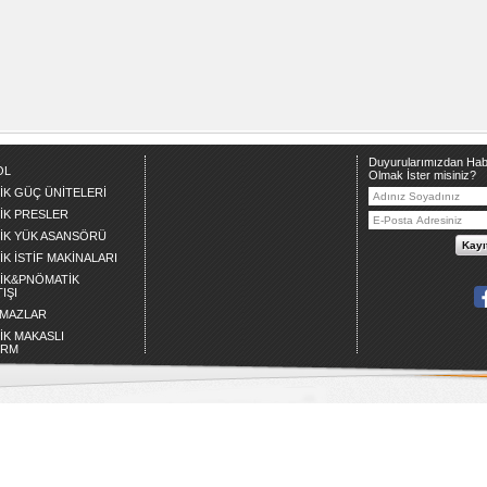
Duyurularımızdan Hab
OL
Olmak İster misiniz?
İK GÜÇ ÜNİTELERİ
İK PRESLER
İK YÜK ASANSÖRÜ
K İSTİF MAKİNALARI
İK&PNÖMATİK
IŞI
NMAZLAR
İK MAKASLI
ORM