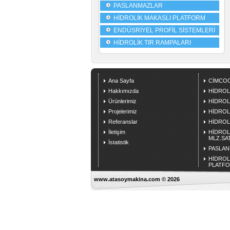
PASLANMAZLAR
HİDROLİK MAKASLI PLATFORM
ENDÜSRİYEL PROFİL SİSTEMLERİ
HİDROLİK TIR RAMPALARI
Ana Sayfa
CİMCO
Hakkımızda
HİDROL
Ürünlerimiz
HİDROL
Projelerimiz
HİDROL
Referanslar
HİDROLİ
İletişim
HİDROL
MLZ.SAT
İstatistik
PASLA
HİDROL
PLATF
www.atasoymakina.com © 2026