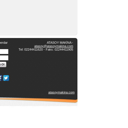
erdar
ATASOY MAKİNA -
atasoy@atasoymakina.com
Tel: 02244411620 - Faks: 02244411905
atasoymakina.com