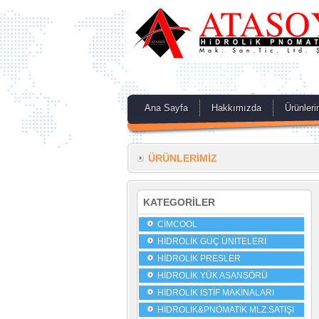
Ana Sayfa
Hakkımızda
Ürünleri
ÜRÜNLERİMİZ
KATEGORİLER
CİMCOOL
HİDROLİK GÜÇ ÜNİTELERİ
HİDROLİK PRESLER
HİDROLİK YÜK ASANSÖRÜ
HİDROLİK İSTİF MAKİNALARI
HİDROLİK&PNÖMATİK MLZ.SATIŞI