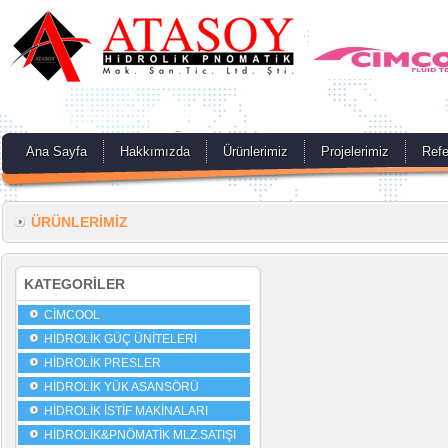
Ana Sayfa
Hakkımızda
Ürünlerimiz
Projelerimiz
Refe
ÜRÜNLERİMİZ
KATEGORİLER
CİMCOOL
HİDROLİK GÜÇ ÜNİTELERİ
HİDROLİK PRESLER
HİDROLİK YÜK ASANSÖRÜ
HİDROLİK İSTİF MAKİNALARI
HİDROLİK&PNÖMATİK MLZ.SATIŞI