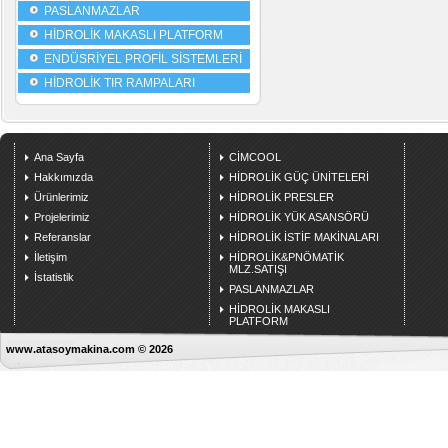
PASLANMAZLAR
HİDROLİK MAKASLI PLATFORM
ENDÜSRİYEL PROFİL SİSTEMLERİ
HİDROLİK TIR RAMPALARI
Ana Sayfa
CİMCOOL
Hakkımızda
HİDROLİK GÜÇ ÜNİTELERİ
Ürünlerimiz
HİDROLİK PRESLER
Projelerimiz
HİDROLİK YÜK ASANSÖRÜ
Referanslar
HİDROLİK İSTİF MAKİNALARI
İletişim
HİDROLİK&PNÖMATİK
MLZ.SATIŞI
İstatistik
PASLANMAZLAR
HİDROLİK MAKASLI
PLATFORM
www.atasoymakina.com © 2026